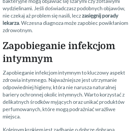
bakteryjne mogą objawiać się szarymi czy żółtawymi
wydzielinami. Jeśli doświadczasz podobnych objawów,
nie czekaj aż problem się nasili, lecz
zasięgnij porady
lekarza
. Wczesna diagnoza może zapobiec powikłaniom
zdrowotnym.
Zapobieganie infekcjom
intymnym
Zapobieganie infekcjom intymnym to kluczowy aspekt
zdrowia intymnego. Najważniejsze jest utrzymanie
odpowiedniej higieny, która nie narusza naturalnej
bariery ochronnej okolic intymnych. Warto korzystać z
delikatnych środków myjących oraz unikać produktów
perfumowanych, które mogą podrażniać wrażliwe
miejsca.
Kolejnym krokiem jest zadbanie o dobrze dobraną