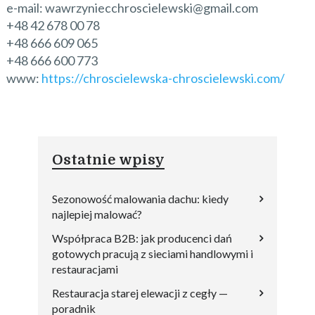
e-mail: wawrzyniecchroscielewski@gmail.com
+48 42 678 00 78
+48 666 609 065
+48 666 600 773
www:
https://chroscielewska-chroscielewski.com/
Ostatnie wpisy
Sezonowość malowania dachu: kiedy
najlepiej malować?
Współpraca B2B: jak producenci dań
gotowych pracują z sieciami handlowymi i
restauracjami
Restauracja starej elewacji z cegły —
poradnik