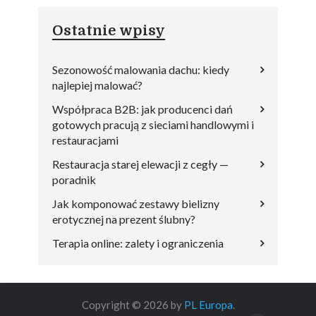
Ostatnie wpisy
Sezonowość malowania dachu: kiedy
najlepiej malować?
Współpraca B2B: jak producenci dań
gotowych pracują z sieciami handlowymi i
restauracjami
Restauracja starej elewacji z cegły —
poradnik
Jak komponować zestawy bielizny
erotycznej na prezent ślubny?
Terapia online: zalety i ograniczenia
Copyright © 2026 by
PL Europa
.