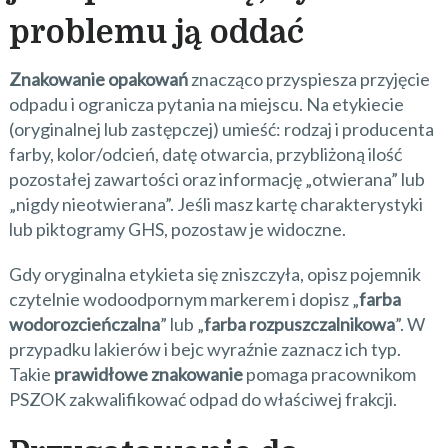
problemu ją oddać
Znakowanie opakowań
znacząco przyspiesza przyjęcie
odpadu i ogranicza pytania na miejscu. Na etykiecie
(oryginalnej lub zastępczej) umieść: rodzaj i producenta
farby, kolor/odcień, datę otwarcia, przybliżoną ilość
pozostałej zawartości oraz informację „otwierana” lub
„nigdy nieotwierana”. Jeśli masz kartę charakterystyki
lub piktogramy GHS, pozostaw je widoczne.
Gdy oryginalna etykieta się zniszczyła, opisz pojemnik
czytelnie wodoodpornym markerem i dopisz „
farba
wodorozcieńczalna
” lub „
farba rozpuszczalnikowa
”. W
przypadku lakierów i bejc wyraźnie zaznacz ich typ.
Takie
prawidłowe znakowanie
pomaga pracownikom
PSZOK zakwalifikować odpad do właściwej frakcji.