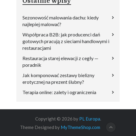
Ostatnie wpisy
Sezonowość malowania dachu: kiedy
najlepiej malować?
Współpraca B2B: jak producenci dań
gotowych pracują z sieciami handlowymi i
restauracjami
Restauracja starej elewacji z cegły —
poradnik
Jak komponować zestawy bielizny
erotycznej na prezent ślubny?
Terapia online: zalety i ograniczenia
Copyright © 2026 by
PL Europa
.
Theme Designed by
MyThemeShop.com