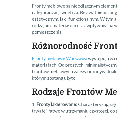
Fronty meblowe są nieodłącznym elemente
całej aranżacji wnętrza. Bez wątpienia o
estetycznym, jak i funkcjonalnym. W tym a
rodzajom, materiałom oraz wpływowi na wy
pomieszczenia.
Różnorodność Fron
Fronty meblowe Warszawa
występują w ró
materiałach. Od prostych, minimalistycz
frontów meblowych zależy od indywidualn
którym zostaną użyte.
Rodzaje Frontów M
1.
Fronty lakierowane:
Charakteryzują się
trwałe i łatwe w utrzymaniu czystości, c