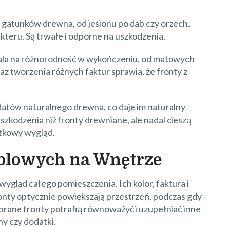
gatunków drewna, od jesionu po dąb czy orzech.
kteru. Są trwałe i odporne na uszkodzenia.
ala na różnorodność w wykończeniu, od matowych
az tworzenia różnych faktur sprawia, że fronty z
atów naturalnego drewna, co daje im naturalny
uszkodzenia niż fronty drewniane, ale nadal cieszą
ątkowy wygląd.
lowych na Wnętrze
gląd całego pomieszczenia. Ich kolor, faktura i
fronty optycznie powiększają przestrzeń, podczas gdy
obrane fronty potrafią równoważyć i uzupełniać inne
ny czy dodatki.