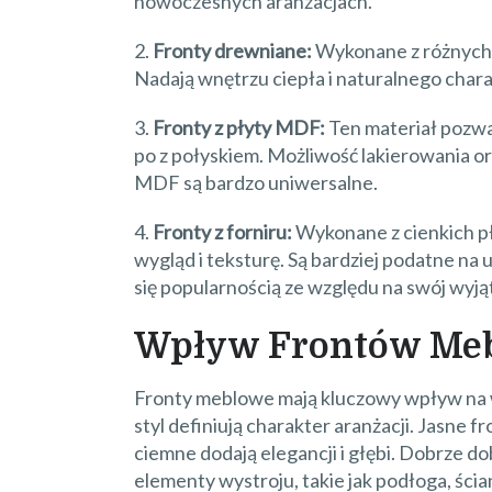
nowoczesnych aranżacjach.
2.
Fronty drewniane:
Wykonane z różnych 
Nadają wnętrzu ciepła i naturalnego chara
3.
Fronty z płyty MDF:
Ten materiał pozw
po z połyskiem. Możliwość lakierowania or
MDF są bardzo uniwersalne.
4.
Fronty z forniru:
Wykonane z cienkich pł
wygląd i teksturę. Są bardziej podatne na 
się popularnością ze względu na swój wyj
Wpływ Frontów Meb
Fronty meblowe mają kluczowy wpływ na wy
styl definiują charakter aranżacji. Jasne 
ciemne dodają elegancji i głębi. Dobrze d
elementy wystroju, takie jak podłoga, ścia