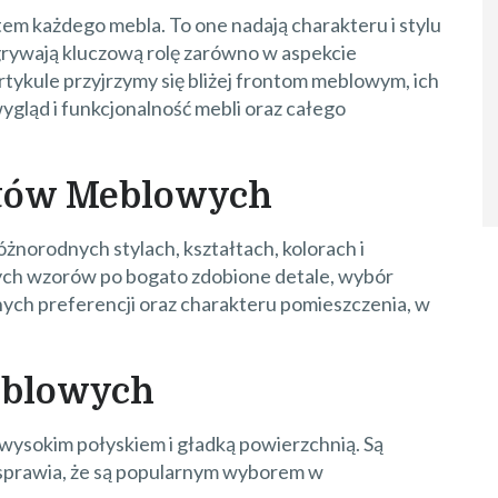
m każdego mebla. To one nadają charakteru i stylu
dgrywają kluczową rolę zarówno w aspekcie
rtykule przyjrzymy się bliżej frontom meblowym, ich
gląd i funkcjonalność mebli oraz całego
tów Meblowych
żnorodnych stylach, kształtach, kolorach i
nych wzorów po bogato zdobione detale, wybór
ych preferencji oraz charakteru pomieszczenia, w
eblowych
 wysokim połyskiem i gładką powierzchnią. Są
o sprawia, że są popularnym wyborem w