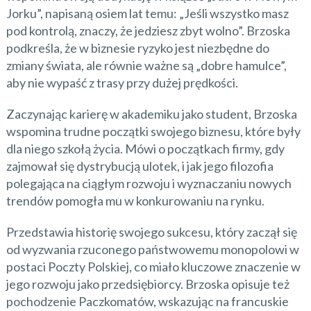
Jorku”, napisaną osiem lat temu: „Jeśli wszystko masz
pod kontrolą, znaczy, że jedziesz zbyt wolno”. Brzoska
podkreśla, że w biznesie ryzyko jest niezbędne do
zmiany świata, ale równie ważne są „dobre hamulce”,
aby nie wypaść z trasy przy dużej prędkości.
Zaczynając karierę w akademiku jako student, Brzoska
wspomina trudne początki swojego biznesu, które były
dla niego szkołą życia. Mówi o początkach firmy, gdy
zajmował się dystrybucją ulotek, i jak jego filozofia
polegająca na ciągłym rozwoju i wyznaczaniu nowych
trendów pomogła mu w konkurowaniu na rynku.
Przedstawia historię swojego sukcesu, który zaczął się
od wyzwania rzuconego państwowemu monopolowi w
postaci Poczty Polskiej, co miało kluczowe znaczenie w
jego rozwoju jako przedsiębiorcy. Brzoska opisuje też
pochodzenie Paczkomatów, wskazując na francuskie