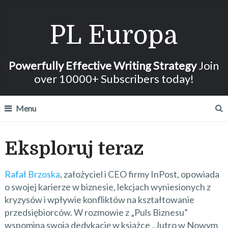
PL Europa
Powerfully Effective Writing Strategy
Join
over 10000+ Subscribers today!
Menu
Eksploruj teraz
Rafał Brzoska
, założyciel i CEO firmy InPost, opowiada
o swojej karierze w biznesie, lekcjach wyniesionych z
kryzysów i wpływie konfliktów na kształtowanie
przedsiębiorców. W rozmowie z „Puls Biznesu”
wspomina swoją dedykację w książce „Jutro w Nowym