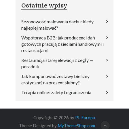
Ostatnie wpisy
Sezonowość malowania dachu: kiedy
najlepiej malować?
Współpraca B2B: jak producenci dań
gotowych pracują z sieciami handlowymi i
restauracjami
Restauracja starej elewacji z cegły —
poradnik
Jak komponować zestawy bielizny
erotycznej na prezent ślubny?
Terapia online: zalety i ograniczenia
Copyright © 2026 by
PL Europa
.
Theme Designed by
MyThemeShop.com