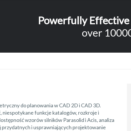
Powerfully Effective
over 10000
etryczny do planowania w CAD 2D i CAD 3D.
, niespotykane funkcje katalogów, rozkroje i
dostępność wzorów silników Parasolid i Acis, analiza
ęcej przydatnych i usprawniających projektowanie